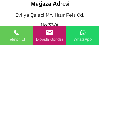
Mağaza Adresi
Evliya Çelebi Mh. Hızır Reis Cd.
No:33/A
Tuzla / İstanbul / Türkiye
Telefon Et
E-posta Gönder
WhatsApp
info@poyvalve.com
www.poyvalve.com
Müşteri Desteği
Bize Ulaşın
Yardım Merkezi
Hakkında
Kariyer
Mağaza Politikası
Çerez Politikası