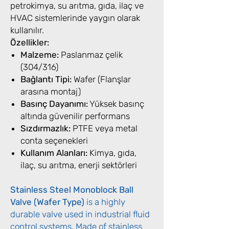
petrokimya, su arıtma, gıda, ilaç ve
HVAC sistemlerinde yaygın olarak
kullanılır.
Özellikler:
Malzeme:
Paslanmaz çelik
(304/316)
Bağlantı Tipi:
Wafer (Flanşlar
arasına montaj)
Basınç Dayanımı:
Yüksek basınç
altında güvenilir performans
Sızdırmazlık:
PTFE veya metal
conta seçenekleri
Kullanım Alanları:
Kimya, gıda,
ilaç, su arıtma, enerji sektörleri
Stainless Steel Monoblock Ball
Valve (Wafer Type)
is a highly
durable valve used in industrial fluid
control systems. Made of stainless