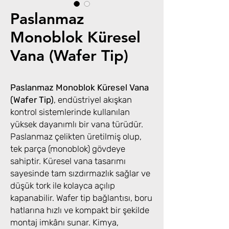
Paslanmaz
Monoblok Küresel
Vana (Wafer Tip)
Paslanmaz Monoblok Küresel Vana
(Wafer Tip)
, endüstriyel akışkan
kontrol sistemlerinde kullanılan
yüksek dayanımlı bir vana türüdür.
Paslanmaz çelikten üretilmiş olup,
tek parça (monoblok) gövdeye
sahiptir. Küresel vana tasarımı
sayesinde tam sızdırmazlık sağlar ve
düşük tork ile kolayca açılıp
kapanabilir. Wafer tip bağlantısı, boru
hatlarına hızlı ve kompakt bir şekilde
montaj imkânı sunar. Kimya,