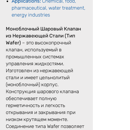
Applications:
Chemical, food,
pharmaceutical, water treatment,
energy industries
Моноблочный Шаровый Клапан
из Нержавеющей Стали (Тип
Wafer)
– это высокопрочный
клапан, используемый в
промышленных системах
управления жидкостями.
Изготовлен из нержавеющей
стали и имеет цельнолитый
(моноблочный) корпус.
Конструкция шарового клапана
обеспечивает полную
герметичность и легкость
открывания и закрывания при
низком крутящем моменте.
Соединение типа Wafer позволяет