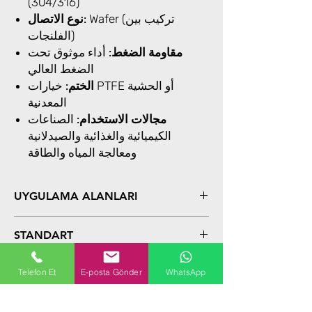
(304/316)
Wafer (تركيب بين
نوع الاتصال:
الفلنجات)
مقاومة الضغط:
أداء موثوق تحت
الضغط العالي
الختم:
خيارات PTFE أو الحشية
المعدنية
مجالات الاستخدام:
الصناعات
الكيميائية والغذائية والصيدلانية
ومعالجة المياه والطاقة
UYGULAMA ALANLARI
Kimya
STANDART
Gıda
İlaç
BOYUTLAR
Su arıtma
Telefon Et
E-posta Gönder
WhatsApp
DN15 - DN100
Enerji sektörleri
GÖVDE SEÇENEKLERİ
Denizcilik
Henüz Değerlendirme Yok
AISI304 - AISI316 Paslanmaz