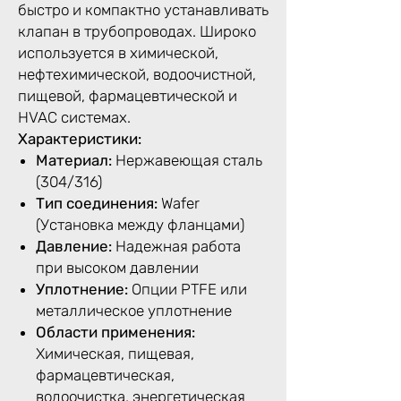
быстро и компактно устанавливать
клапан в трубопроводах. Широко
используется в химической,
нефтехимической, водоочистной,
пищевой, фармацевтической и
HVAC системах.
Характеристики:
Материал:
Нержавеющая сталь
(304/316)
Тип соединения:
Wafer
(Установка между фланцами)
Давление:
Надежная работа
при высоком давлении
Уплотнение:
Опции PTFE или
металлическое уплотнение
Области применения:
Химическая, пищевая,
фармацевтическая,
водоочистка, энергетическая